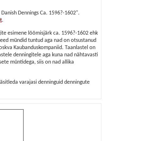
y Danish Dennings Ca. 1596?-1602".
t
.
gite esimene löömisjärk ca. 1596?-1602 ehk
 need mündid tuntud aga nad on otsustanud
oskva Kaubanduskompaniid. Taanlastel on
ajastele denningitele aga kuna nad nähtavasti
ete müntidega, siis on nad allika
sitleda varajasi denninguid denningute