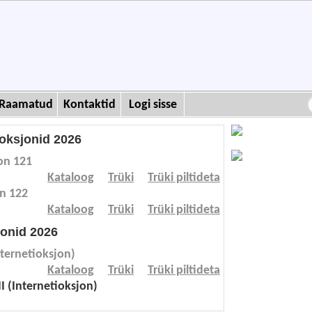
Raamatud
Kontaktid
Logi sisse
ioksjonid 2026
on 121
Kataloog
Trüki
Trüki piltideta
on 122
Kataloog
Trüki
Trüki piltideta
onid 2026
nternetioksjon)
Kataloog
Trüki
Trüki piltideta
II (Internetioksjon)