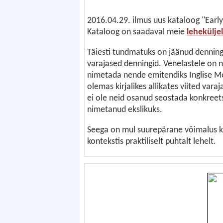
2016.04.29. ilmus uus kataloog "Earl
Kataloog on saadaval meie
leheküljel
Täiesti tundmatuks on jäänud dennin
varajased denningid. Venelastele on
nimetada nende emitendiks Inglise M
olemas kirjalikes allikates viited var
ei ole neid osanud seostada konkreets
nimetanud ekslikuks.
Seega on mul suurepärane võimalus kä
kontekstis praktiliselt puhtalt lehelt.