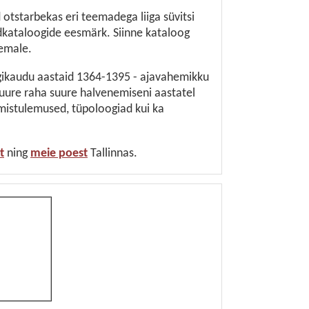
 otstarbekas eri teemadega liiga süvitsi
ardkataloogide eesmärk. Siinne kataloog
eemale.
ligikaudu aastaid 1364-1395 - ajavahemikku
 suure raha suure halvenemiseni aastatel
imistulemused, tüpoloogiad kui ka
t
ning
meie poest
Tallinnas.