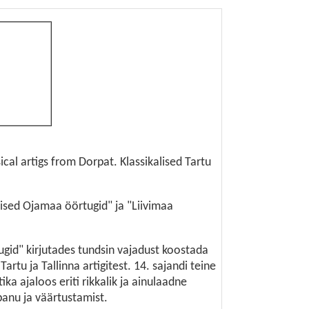
cal artigs from Dorpat. Klassikalised Tartu
lised Ojamaa öörtugid" ja "Liivimaa
gid" kirjutades tundsin vajadust koostada
artu ja Tallinna artigitest. 14. sajandi teine
a ajaloos eriti rikkalik ja ainulaadne
panu ja väärtustamist.