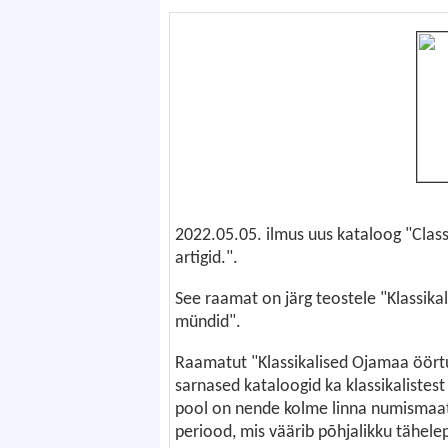
2022.05.05. ilmus uus kataloog "Classi
artigid.".
See raamat on järg teostele "Klassika
mündid".
Raamatut "Klassikalised Ojamaa öörtu
sarnased kataloogid ka klassikalistest T
pool on nende kolme linna numismaatik
periood, mis väärib põhjalikku tähele