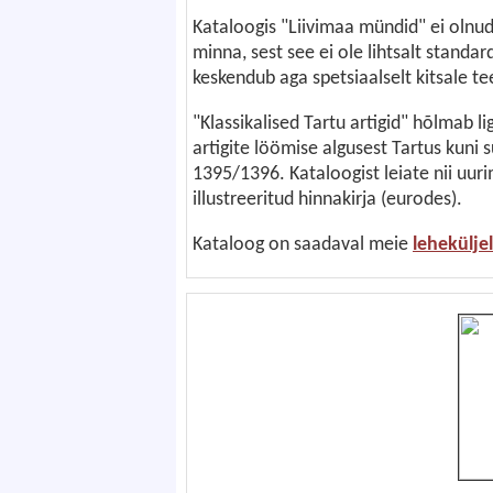
Kataloogis "Liivimaa mündid" ei olnud
minna, sest see ei ole lihtsalt stand
keskendub aga spetsiaalselt kitsale t
"Klassikalised Tartu artigid" hõlmab 
artigite löömise algusest Tartus kuni
1395/1396. Kataloogist leiate nii uur
illustreeritud hinnakirja (eurodes).
Kataloog on saadaval meie
leheküljel